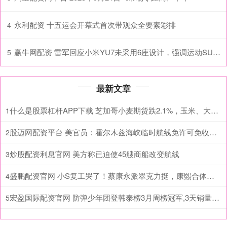
永利配资 十五运会开幕式首次带观众全要素彩排
4
赢牛网配资 雷军回应小米YU7未采用6座设计，强调运动SUV定位_全系_标配_用户
5
最新文章
什么是股票杠杆APP下载 芝加哥小麦期货跌2.1%，玉米、大豆至少跌超1.2%
1
股迈网配资平台 美官员：霍尔木兹海峡临时航线免许可免收费，特朗普对伊朗谈判大门仍敞开
2
炒股配资利息官网 美方称已迫使45艘商船改变航线
3
盛鹏配资官网 小S复工哭了！蔡康永派翠克力挺，康熙合体看哭全网
4
宏盈国际配资官网 防弹少年团登韩泰榜3月周榜冠军,3天销量破400万张创K
5