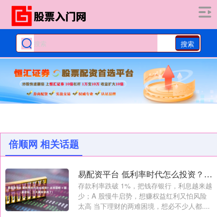
搜索
倍顺网 相关话题
易配资平台 低利率时代怎么投资？这场固收 + 圆桌论坛，三大嘉宾讲透了！
存款利率跌破 1%，把钱存银行，利息越来越
少；A 股慢牛启势，想赚权益红利又怕风险
太高 当下理财的两难困境，想必不少人都....