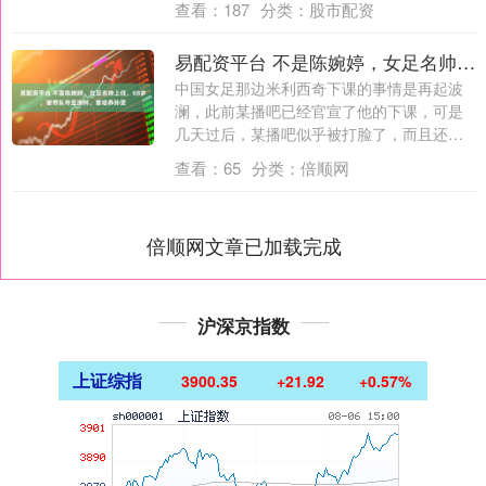
查看：
187
分类：
股市配资
易配资平台 不是陈婉婷，女足名帅上任，68岁，曾带队夺亚洲杯，曾培养孙雯
中国女足那边米利西奇下课的事情是再起波
澜，此前某播吧已经官宣了他的下课，可是
几天过后，某播吧似乎被打脸了，而且还是
自己打....
查看：
65
分类：
倍顺网
倍顺网文章已加载完成
沪深京指数
上证综指
3900.35
+21.92
+0.57%