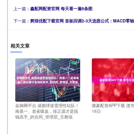
上一篇：
鑫配网配资官网 每天看一遍9条图
下一篇：
辉煌优配下载官网 首板回调2-3天选股公式：MACD零
相关文章
金御网平台 成都球迷需理性站队！
微豪配资APP下载 债
南基一、老崔吸血，徐正源才是搞
16日
钱高手_的合同_管理层_主教练