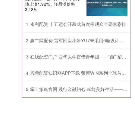
债上涨1.92%，转股溢价率
3.18%
永利配资 十五运会开幕式首次带观众全要素彩排
1
赢牛网配资 雷军回应小米YU7未采用6座设计，强调运动SUV定位_全系_标配_用户
2
在线配资门户 西华大学雷锋青年团——“西”“望”“方” 兴社会实践队 “三下乡” 第五站：农耕科普，童趣传承_活动_小朋友们_苟智珍
3
股票配资知识网APP下载 荣耀WIN系列全球首发10000mAh电池：史无前例
4
掌上策略官网 践行金融初心 赋能美好生活——长生人寿周捷做客东方网共话高质量发展之路
5