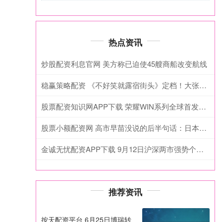
热点资讯
炒股配资利息官网 美方称已迫使45艘商船改变航线
稳赢策略配资 《不好笑就露宿街头》定档！大张伟赵露思周奇墨小鹿翟佳宁等人谁能笑到最后，谁会先露宿街头？
股票配资知识网APP下载 荣耀WIN系列全球首发10000mAh电池：史无前例
股票小额配资网 高市早苗没说的后半句话：日本有事会怎样？
金诚无忧配资APP下载 9月12日沪深两市强势个股与概念板块
推荐资讯
按天配资平台 6月25日博瑞转